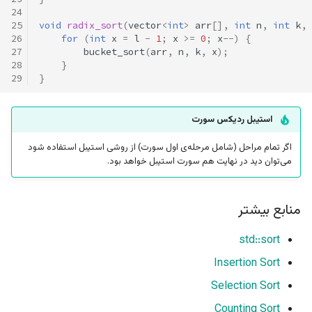
24
25
void
radix_sort
(
vector
<
int
>
arr
[],
int
n
,
int
k
,
26
for
(
int
x
=
l
-
1
;
x
>=
0
;
x
--
)
{
27
bucket_sort
(
arr
,
n
,
k
,
x
);
28
}
29
}
استیبل ردیکس سورت
اگر تمام مراحل (شامل مرحله‌ی اول سورت) از روشی استیبل استفاده شود
می‌توان دید در نهایت هم سورت استیبل خواهد بود.
منابع بیشتر
std::sort
Insertion Sort
Selection Sort
Counting Sort