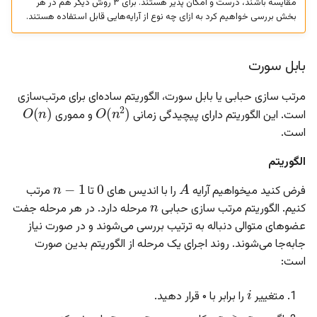
مقایسه باشند، درست و امکان پذیر هستند. برای ۳ روش دیگر هم در هر
کد
بخش بررسی خواهیم کرد به ازای چه نوع از آرایه‌هایی قابل استفاده هستند.
مسئله‌ی نابه‌جایی‌ها
بابل سورت
کوئیک سورت
O
(
n
)
مرتب سازی حبابی یا بابل سورت، الگوریتم ساده‌ای برای مرتب‌سازی
O
(
n
2
)
است. این الگوریتم دارای پیچیدگی زمانی
و مموری
الگوریتم
است.
پیچیدگی زمانی
الگوریتم
n
−
1
0
A
n
کد
فرض کنید میخواهیم آرایه
را با اندیس های
تا
مرتب
کنیم. الگوریتم مرتب سازی حبابی
مرحله دارد. در هر مرحله جفت
باکت سورت
عضوهای متوالی دنباله به ترتیب بررسی می‌شوند و در صورت نیاز
جابه‌جا می‌شوند. روند اجرای یک مرحله از الگوریتم بدین صورت
الگوریتم
است:
i
پیچیدگی زمانی
a
i
+
1
a
i
متغییر
را برابر با ۰ قرار دهید.
a
i
>
a
i
+
1