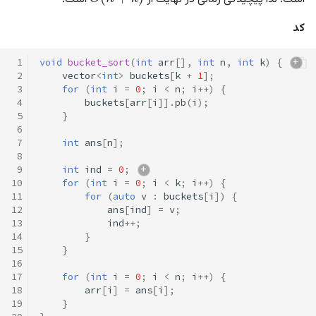
کد
 1
void
bucket_sort
(
int
arr
[],
int
n
,
int
k
)
{
 2
vector
<
int
>
buckets
[
k
+
1
];
 3
for
(
int
i
=
0
;
i
<
n
;
i
++
)
{
 4
buckets
[
arr
[
i
]].
pb
(
i
);
 5
}
 6
 7
int
ans
[
n
];
 8
 9
int
ind
=
0
;
10
for
(
int
i
=
0
;
i
<
k
;
i
++
)
{
11
for
(
auto
v
:
buckets
[
i
])
{
12
ans
[
ind
]
=
v
;
13
ind
++
;
14
}
15
}
16
17
for
(
int
i
=
0
;
i
<
n
;
i
++
)
{
18
arr
[
i
]
=
ans
[
i
];
19
}