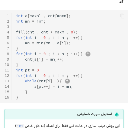
کد
 1
int
a
[
maxn
]
,
cnt
[
maxm
];
 2
int
mn
=
inf
;
 3
 4
fill
(
cnt
,
cnt
+
maxm
,
0
);
 5
for
(
int
i
=
0
;
i
<
n
;
i
++
){
 6
mn
=
min
(
mn
,
a
[
i
]);
 7
}
 8
for
(
int
i
=
0
;
i
<
n
;
i
++
){
 9
cnt
[
a
[
i
]
-
mn
]
++
;
10
}
11
int
pt
=
0
;
12
for
(
int
i
=
0
;
i
<
m
;
i
++
){
13
while
(
cnt
[
i
]
--
){
14
a
[
pt
++
]
=
i
+
mn
;
15
}
16
}
استیبل سورت شمارشی
این روش مرتب سازی در حالت کلی فقط برای اعداد (به طور خاص
)
int