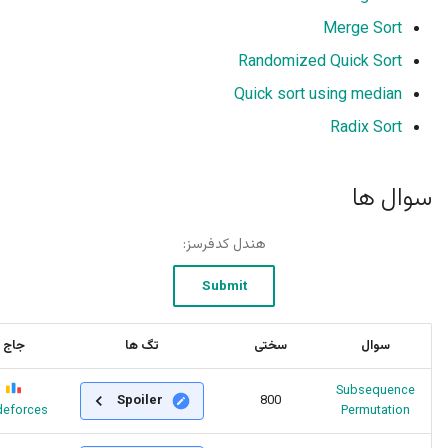
Merge Sort
Randomized Quick Sort
Quick sort using median
Radix Sort
سوال ها
سوال
سختی
تگ ها
جاج
Subsequence
Spoiler
800
eforces
Permutation