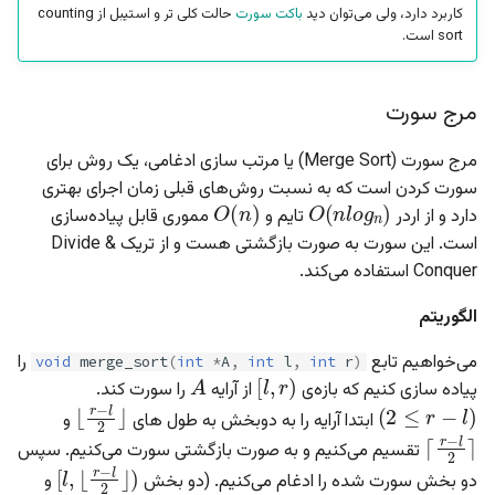
کاربرد دارد، ولی می‌توان دید
باکت سورت
حالت کلی تر و استیبل از counting
sort است.
مرج سورت
مرج سورت (Merge Sort) یا مرتب سازی ادغامی، یک روش برای
O
(
n
)
O
(
n
l
o
g
n
)
سورت کردن است که به نسبت روش‌های قبلی زمان اجرای بهتری
دارد و از اردر
تایم و
مموری قابل پیاده‌سازی
است. این سورت به صورت بازگشتی هست و از تریک Divide &
Conquer استفاده می‌کند.
الگوریتم
A
)
l
,
r
[
می‌خواهیم تابع
را
void
merge_sort
(
int
*
A
,
int
l
,
int
r
)
پیاده سازی کنیم که بازه‌ی
از آرایه
را سورت کند.
)
r
−
l
≤
2
(
⌋
r
−
l
2
⌊
ابتدا آرایه را به دوبخش به طول های
و
⌉
r
−
l
2
⌈
تقسیم می‌کنیم و به صورت بازگشتی سورت می‌کنیم. سپس
)
l
,
⌊
r
−
l
2
⌋
[
r
−
l
دو بخش سورت شده را ادغام می‌کنیم. (دو بخش
و
)
r
,
⌋
r
−
l
2
⌊
[