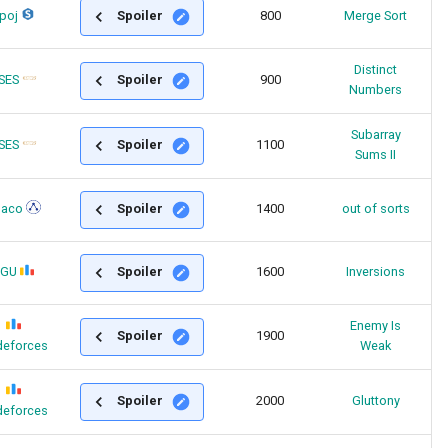
poj
Spoiler
800
Merge Sort
Distinct
SES
Spoiler
900
Numbers
Subarray
SES
Spoiler
1100
Sums II
saco
Spoiler
1400
out of sorts
SGU
Spoiler
1600
Inversions
Enemy Is
Spoiler
1900
eforces
Weak
Spoiler
2000
Gluttony
eforces