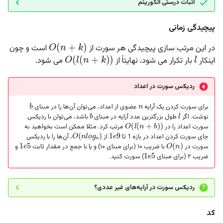
اثبات درستی الگوریتم
پیچیدگی زمانی
O
(
n
+
k
)
l
O
(
l
(
n
+
k
)
)
در این مرتب سازی پیچیدگی هر سورت از
است و چون
اینکار
بار تکرار می شود، نهایتاً از
می شود.
ردیکس سورت در اعداد
n
b
b
l
برای سورت کردن یک آرایه
عضوی از اعداد،‌ می‌توان آن‌ها را در مبنای
O
(
l
(
n
+
b
)
)
نوشت. اگر
طول بزرگترین عدد آرایه در مبنای
باشد، می‌توان با ردیکس
1
e
9
O
(
n
l
o
g
n
)
سورت اعداد را در
مرتب کرد. مثلا ممکن است بخواهید به
1
e
5
O
(
n
)
جای سورت کردن اعداد در بازه 1 تا
از
، آن‌ها را با ردیکس
1
e
5
سورت در
با ضریب ۱۰ (برای مبنای ۱۰) و یا با جمع در مقدار ثابت
و
ضریب ۲ (برای مبنای
) سورت کنید.
ردیکس سورت در آرایه‌های غیر عددی؟
کد