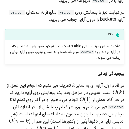
آرایه را در
مربوطه می ریزیم.
vector
در نهایت نیز با پیمایش روی
های آرایه محتوای
vector
vector
آرایه buckets‍ را درون آرایه جواب می ریزیم.
نکته
دقت کنید این مرتب سازی stable است، زیرا هر دو عضو برابر، به ترتیبی که
در آرایه بودند وارد
مربوطه شده و به همان ترتیب درون آرایه نهایی
vector
ریخته می شوند.
پیچیدگی زمانی
k
O
(
k
)
در قدم اول، آرایه ای به سایز
تعریف می کنیم که انجام این عمل از
k
O
(
1
)
است. سپس در مراحل بعد یک پیمایش روی آرایه داریم که
در هر گام عملی از
انجام می دهیم، و در آخر روی تمام
تا
n
فور می زنیم و روی هر کدام پیمایشی از اردر اندازه اش
vector
O
(
n
+
k
)
انجام می دهیم، لذا چون مجموع تعداد اعضای اینها
است (هر
O
(
n
+
k
)
اندیس آرایه در دقیقاً یکی از وکتورها است) این هم از
است. لذا پیچیدگی زمانی در نهایت از
است.