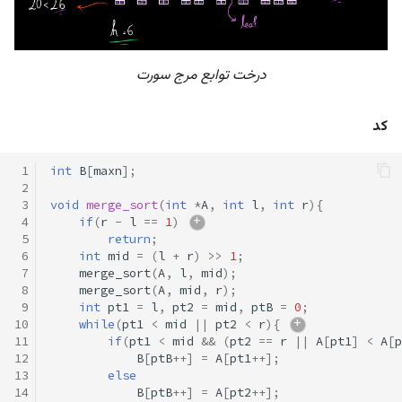
درخت توابع مرج سورت
کد
 1
int
B
[
maxn
];
 2
 3
void
merge_sort
(
int
*
A
,
int
l
,
int
r
){
 4
if
(
r
-
l
==
1
)
 5
return
;
 6
int
mid
=
(
l
+
r
)
>>
1
;
 7
merge_sort
(
A
,
l
,
mid
);
 8
merge_sort
(
A
,
mid
,
r
);
 9
int
pt1
=
l
,
pt2
=
mid
,
ptB
=
0
;
10
while
(
pt1
<
mid
||
pt2
<
r
){
11
if
(
pt1
<
mid
&&
(
pt2
==
r
||
A
[
pt1
]
<
A
[
p
12
B
[
ptB
++
]
=
A
[
pt1
++
];
13
else
14
B
[
ptB
++
]
=
A
[
pt2
++
];