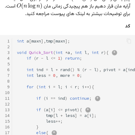
O
(
n
log
n
)
آرایه مان قرار دهیم باز هم پیچیدگی زمانی مان
است.
برای توضیحات بیشتر به لینک های پیوست مراجعه کنید.
کد
 1
int
a
[
maxn
],
tmp
[
maxn
];
 2
 3
void
Quick_Sort
(
int
*
a
,
int
l
,
int
r
){
 4
if
(
r
-
l
<=
1
)
return
;
 5
 6
int
ind
=
l
+
rand
()
%
(
r
-
l
),
pivot
=
a
[
ind
 7
int
less
=
0
,
more
=
0
;
 8
 9
for
(
int
i
=
l
;
i
<
r
;
i
++
){
10
11
if
(
i
==
ind
)
continue
;
12
13
if
(
a
[
i
]
<=
pivot
){
14
tmp
[
l
+
less
]
=
a
[
i
];
15
less
++
;
16
}
17
else
{