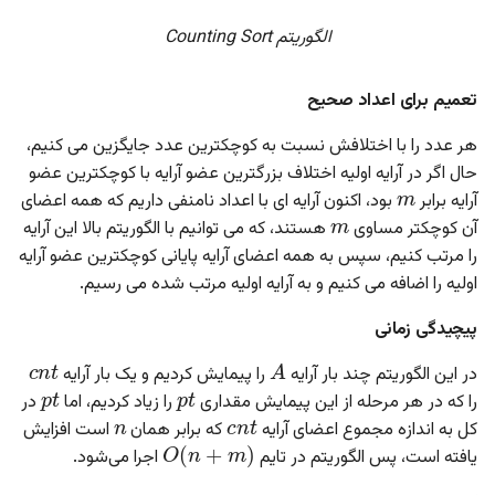
الگوریتم Counting Sort
تعمیم برای اعداد صحیح
هر عدد را با اختلافش نسبت به کوچکترین عدد جایگزین می کنیم،
m
حال اگر در آرایه اولیه اختلاف بزرگترین عضو آرایه با کوچکترین عضو
m
آرایه برابر
بود، اکنون آرایه ای با اعداد نامنفی داریم که همه اعضای
آن کوچکتر مساوی
هستند، که می توانیم با الگوریتم بالا این آرایه
را مرتب کنیم، سپس به همه اعضای آرایه پایانی کوچکترین عضو آرایه
اولیه را اضافه می کنیم و به آرایه اولیه مرتب شده می رسیم.
پیچیدگی زمانی
c
n
t
A
p
t
p
t
در این الگوریتم چند بار آرایه
را پیمایش کردیم و یک بار آرایه
n
c
n
t
را که در هر مرحله از این پیمایش مقداری
را زیاد کردیم، اما
در
O
(
n
+
m
)
کل به اندازه مجموع اعضای آرایه
که برابر همان
است افزایش
یافته است، پس الگوریتم در تایم
اجرا می‌شود.