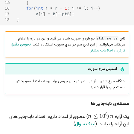
15
}
16
for
(
int
i
=
r
-
1
;
i
>=
l
;
i
--
)
17
A
[
i
]
=
B
[
--
ptB
];
18
}
تابع ‍
دو بازه‌ی سورت شده می‌گیرد و این دو بازه را ادغام
std
::
merge
می‌کند. می‌توانید از این تابع هم در مرج سورت استفاده کنید.
نحوه‌ی دقیق
کارکرد و اطلاعات بیشتر
.
استیبل مرج سورت
هنگام مرج کردن، اگر دو عضو در حال بررسی برابر بودند، ابتدا عضو بخش
سمت چپ را قرار دهید.
مسئله‌ی نابه‌جایی‌ها
n
n
≤
10
6
یک آرایه
(
) عضوی از اعداد داریم. تعداد نابه‌جایی‌های
این آرایه را بیابید. (
لینک سوال
)