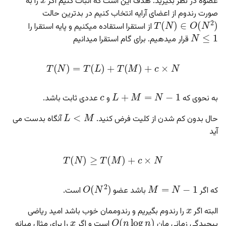
عضوه در نظر بگیرید. هدف این است که اثبات کنیم اگر
را به
صورت رندوم از اعضای آرایه انتخاب کنیم در بدترین حالت
T
(
N
)
∈
O
(
N
2
)
N
≤
1
از استقرا استقاده میکنیم و پایه استقرا را
قرار میدهیم. برای گام استقرا میدانیم
T
(
N
)
=
T
(
L
)
+
T
(
M
)
+
c
×
N
c
L
+
M
=
N
−
1
به نحوی که
و
عددی ثابت باشد.
L
<
M
حال بدون کم شدن از کلیت فرض کنید.
آنگاه بدست می
آید
T
(
N
)
≥
T
(
M
)
+
c
×
N
M
=
N
−
1
O
(
N
2
)
که اگر
باشد عضو
است.
x
x
O
(
n
log
n
)
البته اگر
را رندوم بگیریم و رندوممان خوب باشد امید ریاضی
پیچیدگی زمانی مان
است و اگر
را برای مثال میانه