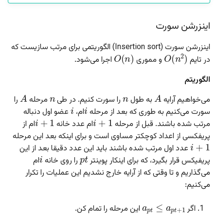
اینزرشن سورت
O
(
n
)
اینزرشن سورت (Insertion sort) الگوریتمی برای مرتب سازیست که
O
(
n
2
)
در تایم
و مموری
اجرا می‌شود.
الگوریتم
n
n
A
A
i
i
می‌خواهیم آرایه
به طول
را سورت کنیم. در طی
مرحله
را
i
+
1
i
+
1
سورت می‌کنیم به طوری که بعد از مرحله
ام،
عضو اول دنباله
مرتب شده باشند. قبل از مرحله
ام عدد خانه
ام از
i
+
1
پریفکسی از اعداد کوچکتر مساوی است و برای اینکه بعد این مرحله
p
t
i
عدد اول مرتب شده باشند باید این عدد دقیقا بعد از این
پریفیکس قرار بگیرد، که برای اینکار پوینتر
را روی خانه
ام
می‌گذاریم و تا وقتی که از آرایه خارج نشدیم این عملیات را تکرار
می‌کنیم:
a
p
t
≤
a
p
t
+
1
a
p
t
+
1
a
p
t
اگر
این مرحله را تمام کن.