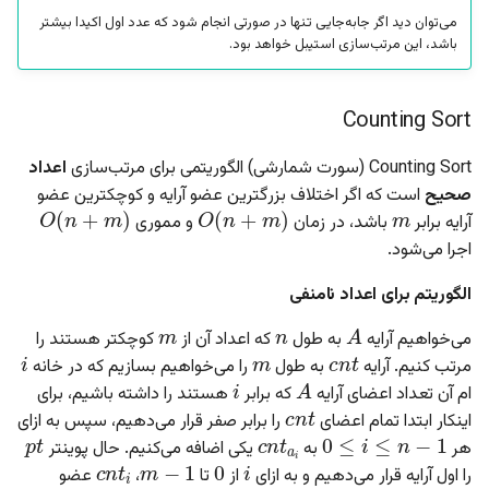
می‌توان دید اگر جابه‌جایی تنها در صورتی انجام شود که عدد اول اکیدا بیشتر
باشد، این مرتب‌سازی استیبل خواهد بود.
Counting Sort
Counting Sort (سورت شمارشی) الگوریتمی برای مرتب‌سازی
اعداد
m
O
(
n
+
m
)
O
(
n
+
m
)
صحیح
است که اگر اختلاف بزرگترین عضو آرایه و کوچکترین عضو
آرایه برابر
باشد، در زمان
و مموری
اجرا می‌شود.
الگوریتم برای اعداد نامنفی
m
n
A
m
c
n
t
i
می‌خواهیم آرایه
به طول
که اعداد آن از
کوچکتر هستند را
i
A
مرتب کنیم. آرایه
به طول
را می‌خواهیم بسازیم که در خانه
c
n
t
ام آن تعداد اعضای آرایه
که برابر
هستند را داشته باشیم، برای
p
t
c
n
t
a
i
i
≤
n
−
1
≤
0
اینکار ابتدا تمام اعضای
را برابر صفر قرار می‌دهیم، سپس به ازای
c
n
t
i
i
m
−
1
0
هر
به
یکی اضافه می‌کنیم. حال پوینتر
c
n
t
i
i
را اول آرایه قرار می‌دهیم و به ازای
از
تا
،
عضو