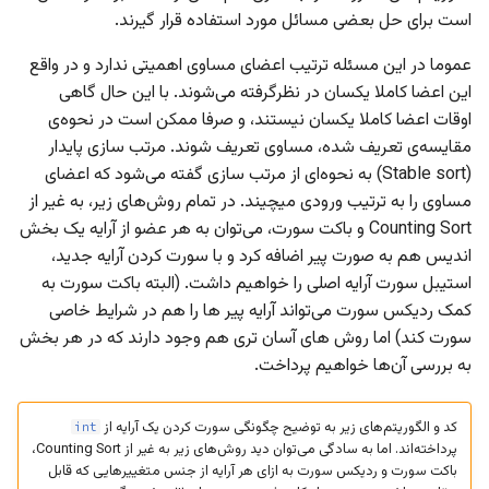
ج
است برای حل بعضی مسائل مورد استفاده قرار گیرند.
کد
و
عموما در این مسئله ترتیب اعضای مساوی اهمیتی ندارد و در واقع
Counting Sort
این اعضا کاملا یکسان در نظرگرفته می‌شوند. با این حال گاهی
ت
اوقات اعضا کاملا یکسان نیستند، و صرفا ممکن است در نحوه‌ی
ا
الگوریتم برای اعداد نامنفی
مقایسه‌ی تعریف شده، مساوی تعریف شوند. مرتب سازی پایدار
ی
(Stable sort) به نحوه‌ای از مرتب سازی گفته می‌شود که اعضای
تعمیم برای اعداد صحیح
مساوی را به ترتیب ورودی میچیند. در تمام روش‌های زیر، به غیر از
پ
Counting Sort و باکت سورت، می‌توان به هر عضو از آرایه یک بخش
پیچیدگی زمانی
ک
اندیس هم به صورت پیر اضافه کرد و با سورت کردن آرایه جدید،
استیبل سورت آرایه اصلی را خواهیم داشت. (البته باکت سورت به
ن
کد
کمک ردیکس سورت می‌تواند آرایه پیر ها را هم در شرایط خاصی
ی
سورت کند) اما روش های آسان تری هم وجود دارند که در هر بخش
مرج سورت
به بررسی آن‌ها خواهیم پرداخت.
د
الگوریتم
کد و الگوریتم‌های زیر به توضیح چگونگی سورت کردن یک آرایه از
int
پرداخته‌اند. اما به سادگی می‌توان دید روش‌های زیر به غیر از Counting Sort،
پیچیدگی زمانی
باکت سورت و ردیکس سورت به ازای هر آرایه از جنس متغییرهایی که قابل