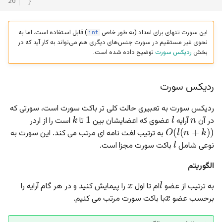
20
}
این سورت تنهای برای اعداد (به طور خاص
) قابل استفاده است. اما به
int
نحوی غیر مستقیم در سورت جنس‌های دیگری هم می‌تواند به کار آید که در
بخش
ردیکس سورت
توضیح داده شده است.
ردیکس سورت
n
1
k
l
ردیکس سورت به تعبیری حالت کلی تر باکت سورت است، سورتی که
O
(
l
(
n
+
k
)
)
در آن
آرایه
عضوی که اعضایشان بین
تا
است را از اردر
l
به ترتیب لغت نامه ای مرتب می کند. این سورت به
نوعی شامل
باکت سورت مجزا است.
الگوریتم
x
l
x
به ترتیب از عضو
ام تا اول
را پیمایش کنید و در هر گام آرایه را
برحسب عضو
با باکت سورت مرتب می کنیم.