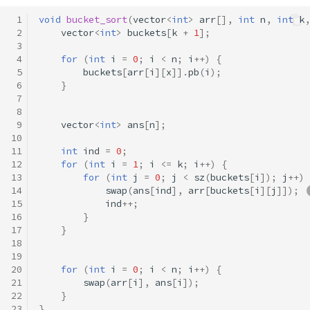
 1
void
bucket_sort
(
vector
<
int
>
arr
[],
int
n
,
int
k
,
 2
vector
<
int
>
buckets
[
k
+
1
];
 3
 4
for
(
int
i
=
0
;
i
<
n
;
i
++
)
{
 5
buckets
[
arr
[
i
][
x
]].
pb
(
i
);
 6
}
 7
 8
 9
vector
<
int
>
ans
[
n
];
10
11
int
ind
=
0
;
12
for
(
int
i
=
1
;
i
<=
k
;
i
++
)
{
13
for
(
int
j
=
0
;
j
<
sz
(
buckets
[
i
]);
j
++
)
14
swap
(
ans
[
ind
],
arr
[
buckets
[
i
][
j
]]);
15
ind
++
;
16
}
17
}
18
19
20
for
(
int
i
=
0
;
i
<
n
;
i
++
)
{
21
swap
(
arr
[
i
],
ans
[
i
]);
22
}
23
}