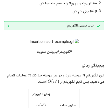
مقدار
و
را با هم جا‌به‌جا کن.
p
t
از
یکی کم کن.
اثبات درستی الگوریتم
الگوریتم اینزرشن سورت
پیچیدگی زمانی
n
n
این الگوریتم
مرحله دارد و در هر مرحله حداکثر
عملیات انجام
O
(
n
2
)
می‌دهیم، پس تایم الگوریتم از
است.
زمان الگوریتم
O
(
n
2
)
بدترین حالت