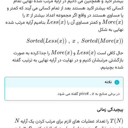
بیشتر اکید و همچنین می دانیم در آرایه مرتب شده نهایی تمام
x
کسانی که بیشتر اکید هستند بعد از تمام کسانی می آیند که کمتر و
L
e
s
s
(
x
)
M
o
r
e
(
x
)
یا مساوی هستند در واقع اگر مجموعه اعداد بیشتر از
را
و کمتر مساوی آن را
بنامیم آرایه مرتب شده
نهایی به شکل
S
o
r
t
e
d
(
L
e
s
s
(
x
)
)
,
x
,
S
o
r
t
e
d
(
M
o
r
e
(
x
M
o
r
e
(
x
)
L
e
s
s
(
x
)
حال کافی است
و
را جدا کرده به صورت
بازگشتی مرتبشان کنیم و در نهایت در آرایه نهایی به ترتیب گفته
شده بچینیم.
نکته
x
p
i
v
o
t
،
در برخی منابع به
گفته می شود.
،
،
پیچیدگی زمانی
N
T
(
N
)
x
را تعداد عملیات های لازم برای مرتب کردن یک آرایه