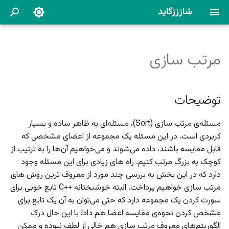
شازززگاید
ب
ر
مرتب سازی
توضیحات
به زودی...
به زودی...
به زودی...
به زودی...
به زودی...
به زودی...
به زودی...
ا
ی
بابل سورت
توضیحات
ش
الگوریتم
مسئله‌ی مرتب سازی (Sort)، مسئله‌ای به ظاهر ساده و بسیار
ر
کربردی است. در این مسئله یک مجموعه از اعضای مشخصی که
کد
و
قابل مقایسه باشند، داده می‌شوند و می‌خواهیم آن‌ها را به ترتیب از
کوچک به بزرگ مرتب کنیم. راه های زیادی برای این مسئله وجود
ع
اینزرشن سورت
دارد که در این بخش به بررسی چند مورد از معروف ترین روش های
ج
مرتب سازی خواهیم پرداخت. البته خوشبختانه ++C تابع خوبی برای
الگوریتم
س
سورت کردن یک مجموعه دارد که حتی می‌توان به آن یک تابع برای
مشخص کردن نحوه‌ی مقایسه اعضا هم داد! با این حال درک
ت
پیچیدگی زمانی
الگوریتم‌های معروف مرتب سازی هم خالی از لطف نبوده و ممکن