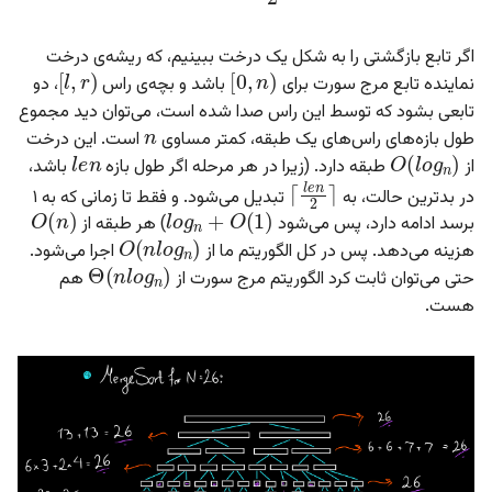
)
l
,
r
[
)
n
,
0
[
اگر تابع بازگشتی را به شکل یک درخت ببینیم، که ریشه‌ی درخت
نماینده تابع مرج سورت برای
باشد و بچه‌ی راس
، دو
n
تابعی بشود که توسط این راس صدا شده است، می‌توان دید مجموع
l
e
n
O
(
l
o
g
n
)
طول بازه‌های راس‌های یک طبقه، کمتر مساوی
است. این درخت
از
طبقه دارد. (زیرا در هر مرحله اگر طول بازه
باشد،
⌉
l
e
n
2
⌈
O
(
n
)
l
o
g
n
+
O
(
1
)
در بدترین حالت، به
تبدیل می‌شود. و فقط تا زمانی که به ۱
O
(
n
l
o
g
n
)
برسد ادامه دارد، پس می‌شود
) هر طبقه از
Θ
(
n
l
o
g
n
)
هزینه می‌دهد. پس در کل الگوریتم ما از
اجرا می‌شود.
حتی می‌توان ثابت کرد الگوریتم مرج سورت از
هم
هست.