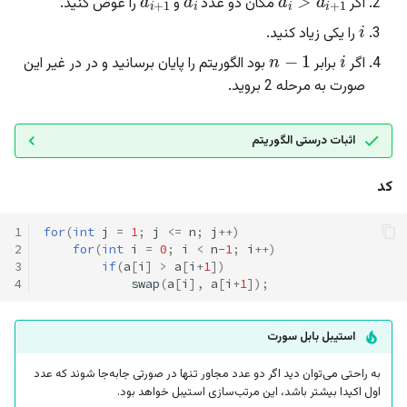
اگر
مکان دو عدد
و
را عوض کنید.
i
کد
را یکی زیاد کنید.
i
n
−
1
ردیکس سورت
اگر
برابر
بود الگوریتم را پایان برسانید و در در غیر این
صورت به مرحله 2 بروید.
الگوریتم
اثبات درستی الگوریتم
پیچیدگی زمانی
کد
کد
1
for
(
int
j
=
1
;
j
<=
n
;
j
++
)
منابع بیشتر
2
for
(
int
i
=
0
;
i
<
n
-1
;
i
++
)
3
if
(
a
[
i
]
>
a
[
i
+
1
])
سوال ها
4
swap
(
a
[
i
],
a
[
i
+
1
]);
استیبل بابل سورت
به راحتی می‌توان دید اگر دو عدد مجاور تنها در صورتی جابه‌جا شوند که عدد
اول اکیدا بیشتر باشد، این مرتب‌سازی استیبل خواهد بود.