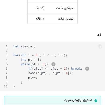
O
(
n
2
)
میانگین حالات
O
(
n
)
بهترین حالت
کد
 1
int
a
[
maxn
];
 2
 3
for
(
int
i
=
0
;
i
<
n
;
i
++
){
 4
int
pt
=
i
;
 5
while
(
pt
>
-1
){
 6
if
(
a
[
pt
]
<=
a
[
pt
+
1
])
break
;
 7
swap
(
a
[
pt
]
,
a
[
pt
+
1
]);
 8
pt
--
;
 9
}
10
}
استیبل اینزرشن سورت