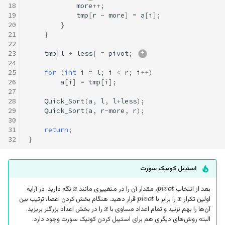
18
more
++
;
19
tmp
[
r
-
more
]
=
a
[
i
];
20
}
21
}
22
23
tmp
[
l
+
less
]
=
pivot
;
24
25
for
(
int
i
=
l
;
i
<
r
;
i
++
)
26
a
[
i
]
=
tmp
[
i
];
27
28
Quick_Sort
(
a
,
l
,
l
+
less
);
29
Quick_Sort
(
a
,
r
-
more
,
r
);
30
31
return
;
32
}
استیبل کوئیک سورت
x
p
i
v
o
t
x
p
i
v
o
t
بعد از انتخاب
، مقدار آن را در متغییری مانند
نگه دارید. در آرایه
x
اولین تکرار
را برابر با
قرار دهید. هنگام بخش کردن اعضا، ترتیب بین
آن‌ها را بهم نزنید و تمام اعداد مساوی با
را در بخش اعداد بزرگتر بریزید.
البته روش‌های دیگری هم برای استیبل کردن کوئیک سورت وجود دارد.